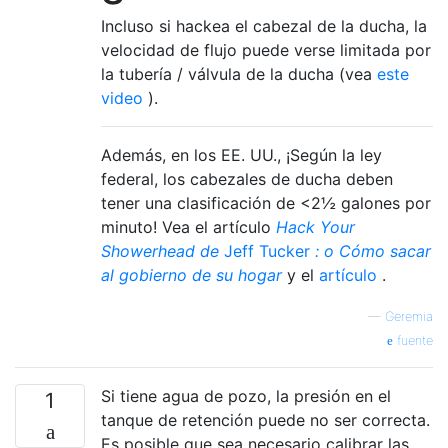
Incluso si hackea el cabezal de la ducha, la
velocidad de flujo puede verse limitada por
la tubería / válvula de la ducha (vea
este
video
).
Además, en los EE. UU., ¡Según la ley
federal, los cabezales de ducha deben
tener una clasificación de <2½ galones por
minuto! Vea el artículo
Hack Your
Showerhead de
Jeff Tucker
: o Cómo sacar
al gobierno de su hogar
y el
artículo
.
—
Geremia
fuente
Si tiene agua de pozo, la presión en el
1
tanque de retención puede no ser correcta.
Es posible que sea necesario calibrar las