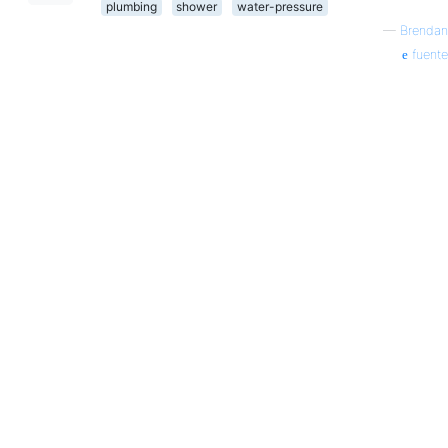
plumbing
shower
water-pressure
—
Brendan
fuente