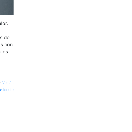
lor.
es de
os con
ulos
—
Volcán
fuente