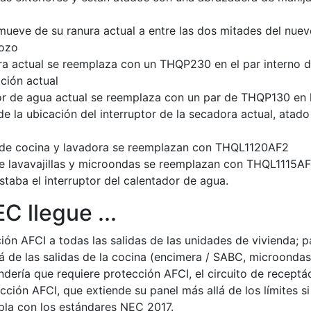
 mueve de su ranura actual a entre las dos mitades del nue
pozo
ora actual se reemplaza con un THQP230 en el par interno 
ción actual
dor de agua actual se reemplaza con un par de THQP130 en 
e la ubicación del interruptor de la secadora actual, atado
s de cocina y lavadora se reemplazan con THQL1120AF2
de lavavajillas y microondas se reemplazan con THQL1115A
aba el interruptor del calentador de agua.
 llegue ...
ión AFCI a todas las salidas de las unidades de vivienda; p
lá de las salidas de la cocina (encimera / SABC, microondas
vandería que requiere protección AFCI, el circuito de receptá
cción AFCI, que extiende su panel más allá de los límites si
pla con los estándares NEC 2017.