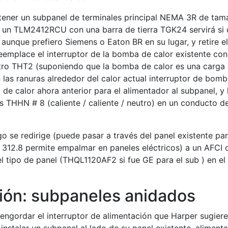
btener un subpanel de terminales principal NEMA 3R de ta
: un TLM2412RCU con una barra de tierra TGK24 servirá si
aunque prefiero Siemens o Eaton BR en su lugar, y retire el
reemplace el interruptor de la bomba de calor existente co
o THT2 (suponiendo que la bomba de calor es una carga
 las ranuras alrededor del calor actual interruptor de bomb
a de calor ahora anterior para el alimentador al subpanel, y
s THHN # 8 (caliente / caliente / neutro) en un conducto d
go se redirige (puede pasar a través del panel existente pa
e 312.8 permite empalmar en paneles eléctricos) a un AFCI 
l tipo de panel (THQL1120AF2 si fue GE para el sub ) en el
ión: subpaneles anidados
 engordar el interruptor de alimentación que Harper sugiere