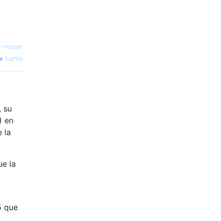
—
Harper
fuente
, su
) en
 la
ue la
5 que
a