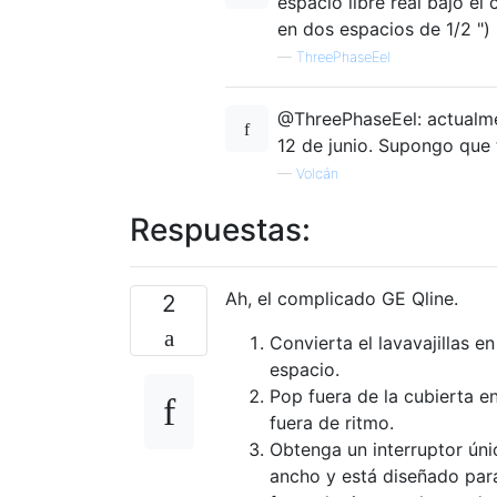
espacio libre real bajo el
en dos espacios de 1/2 ")
—
ThreePhaseEel
@ThreePhaseEel: actualme
12 de junio. Supongo que 
—
Volcán
Respuestas:
Ah, el complicado GE Qline.
2
Convierta el lavavajillas e
espacio.
Pop fuera de la cubierta e
fuera de ritmo.
Obtenga un interruptor úni
ancho y está diseñado para