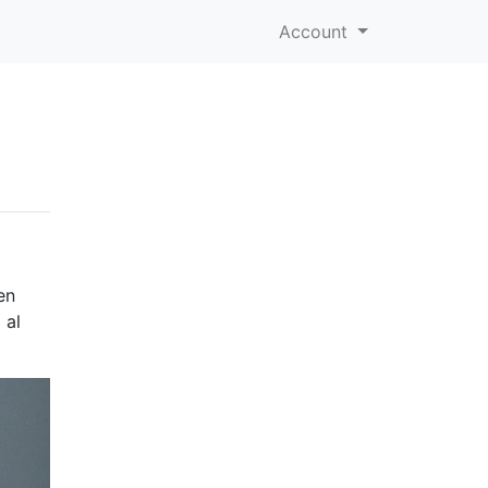
Account
a
en
 al