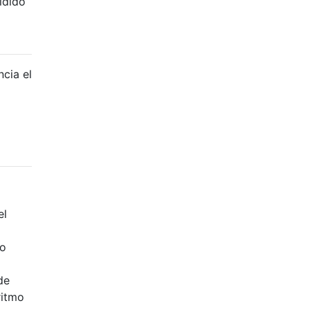
idido
cia el
el
io
de
ritmo