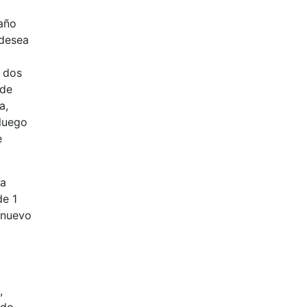
maño
 desea
n dos
 de
a,
 luego
e
ra
de 1
 nuevo
,