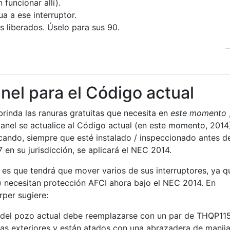
 funcionar allí).
a a ese interruptor.
s liberados. Úselo para sus 90.
nel para el Código actual
 brinda las ranuras gratuitas que necesita en
este momento
panel se actualice al Código actual (en este momento, 2014
ocando, siempre que esté instalado / inspeccionado antes de
en su jurisdicción, se aplicará el NEC 2014.
 es que tendrá que mover varios de sus interruptores, ya q
a) necesitan protección AFCI ahora bajo el NEC 2014. En
rper sugiere:
a del pozo actual debe reemplazarse con un par de THQP11
uras exteriores y están atados con una abrazadera de manij