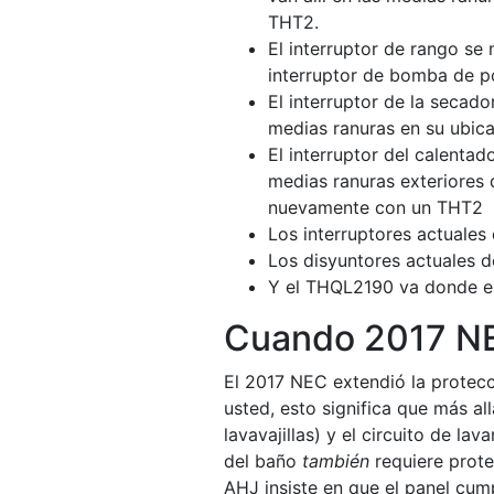
THT2.
El interruptor de rango se
interruptor de bomba de 
El interruptor de la secad
medias ranuras en su ubica
El interruptor del calenta
medias ranuras exteriores d
nuevamente con un THT2
Los interruptores actuale
Los disyuntores actuales 
Y el THQL2190 va donde est
Cuando 2017 NEC
El 2017 NEC extendió la protecc
usted, esto significa que más al
lavavajillas) y el circuito de la
del baño
también
requiere prote
AHJ insiste en que el panel cum