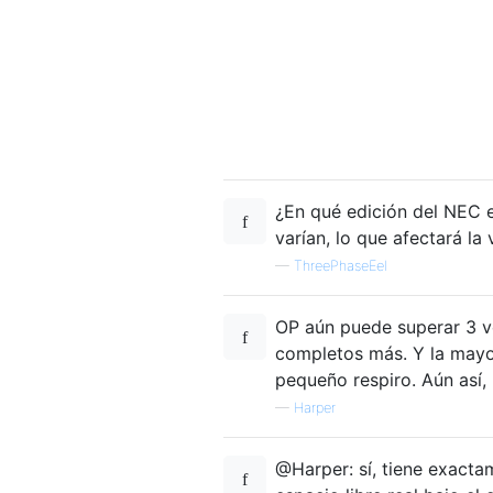
¿En qué edición del NEC e
varían, lo que afectará la
—
ThreePhaseEel
OP aún puede superar 3 ve
completos más. Y la mayor
pequeño respiro. Aún así,
—
Harper
@Harper: sí, tiene exactam