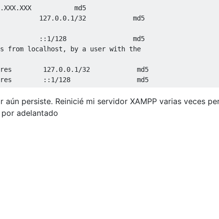
.
XXX
.
XXX           md5

          
127.0
.
0.1
/
32
          
::
1
/
128
s from localhost
,
 by a user 
with
res        
127.0
.
0.1
/
32
res        
::
1
/
128
                 md5
or aún persiste. Reinicié mi servidor XAMPP varias veces pe
 por adelantado