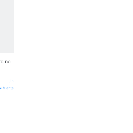
ro no
—
Jin
fuente