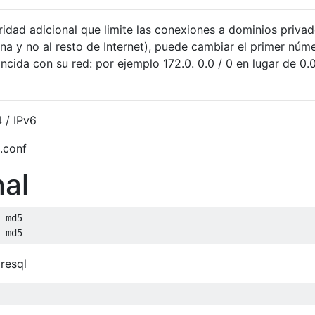
idad adicional que limite las conexiones a dominios priva
na y no al resto de Internet), puede cambiar el primer núm
ncida con su red: por ejemplo 172.0. 0.0 / 0 en lugar de 0.
 / IPv6
.conf
nal
 md5

 md5
gresql