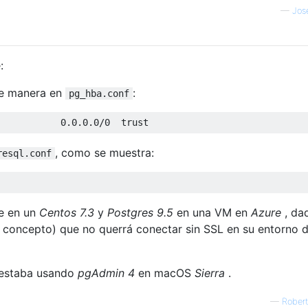
—
Jos
:
nte manera en
:
pg_hba.conf
0.0.0.0
/
0
  trust        
, como se muestra:
resql.conf
se en un
Centos 7.3
y
Postgres 9.5
en una VM en
Azure
, da
 concepto) que no querrá conectar sin SSL en su entorno 
, estaba usando
pgAdmin 4
en macOS
Sierra
.
—
Rober