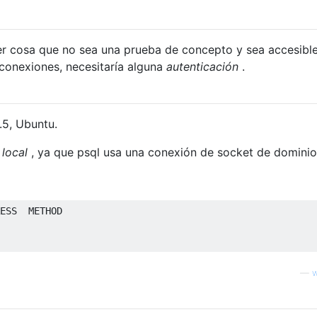
ier cosa que no sea una prueba de concepto y sea accesibl
conexiones, necesitaría alguna
autenticación
.
.5, Ubuntu.
n
local
, ya que psql usa una conexión de socket de dominio
ESS  METHOD

—
w