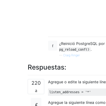
¿Reinició PostgreSQL por 
.
pg_reload_conf()
—
Craig Ringer
Respuestas:
Agregue o edite la siguiente lín
220
listen_addresses 
=
'*'
Agregue la siguiente línea como