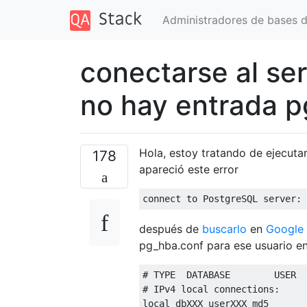
Administradores de bases 
conectarse al se
no hay entrada p
Hola, estoy tratando de ejecuta
178
apareció este error
connect to PostgreSQL 
server
:
después de
buscarlo
en
Google
pg_hba.conf para ese usuario en 
#
#
IPv4
 local connections
:
local dbXXX userXXX md5
