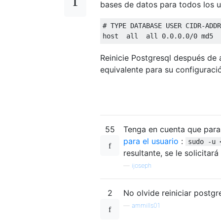
bases de datos para todos los u
#
 TYPE 
DATABASE
USER
 CIDR-ADDR
host  
all
all
0.0.0.0
/
0
 md5
Reinicie Postgresql después de
equivalente para su configuraci
55
Tenga en cuenta que para
para el usuario
:
sudo -u 
resultante, se le solicitar
—
ijoseph
2
No olvide reiniciar postgr
—
ammills01