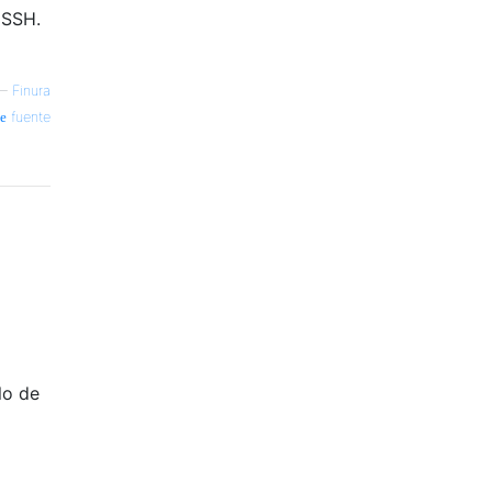
 SSH.
—
Finura
fuente
lo de