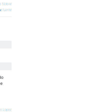
e Nobile
fuente
do
de
to Lopez