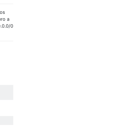
dos
ero a
0.0.0/0