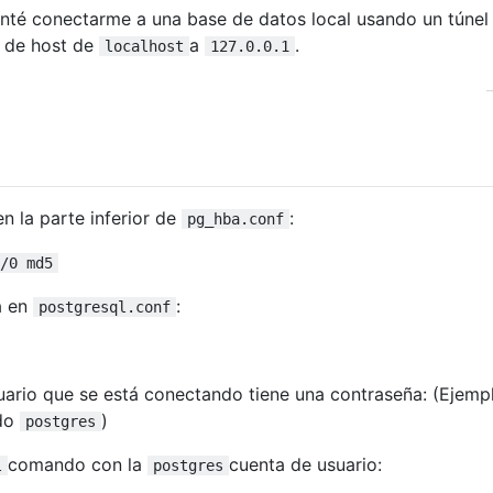
enté conectarme a una base de datos local usando un túnel
e de host de
a
.
localhost
127.0.0.1
en la parte inferior de
:
pg_hba.conf
/0 md5
a en
:
postgresql.conf
rio que se está conectando tiene una contraseña: (Ejemp
ado
)
postgres
comando con la
cuenta de usuario:
l
postgres