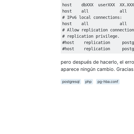
host    dbXXX  userXXX  XX
.
XXX
host    all             all   
#
IPv6
 local connections
:
host    all             all   
#
Allow
 replication connection
#
 replication privilege
.
#
host    replication     postg
#
host    replication     postg
pero después de hacerlo, el err
aparece ningún cambio. Gracias
postgresql
php
pg-hba.conf