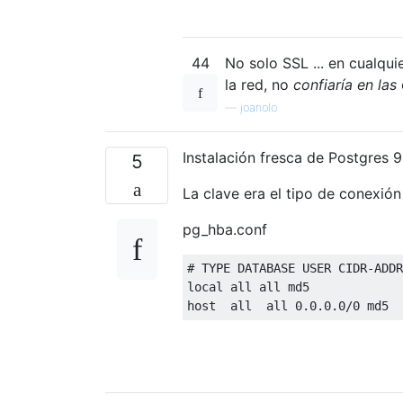
44
No solo SSL ... en cualqu
la red, no
confiaría en las
—
joanolo
Instalación fresca de Postgres 9
5
La clave era el tipo de conexió
pg_hba.conf
#
 TYPE 
DATABASE
USER
 CIDR-ADDR
local 
all
all
 md5

host  
all
all
0.0.0.0
/
0
 md5