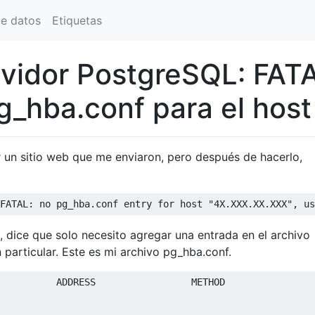
de datos
Etiquetas
rvidor PostgreSQL: FAT
g_hba.conf para el host
r un sitio web que me enviaron, pero después de hacerlo,
FATAL
:
 no pg_hba
.
conf entry for host 
"4X.XXX.XX.XXX"
,
 us
, dice que solo necesito agregar una entrada en el archivo
particular. Este es mi archivo pg_hba.conf.