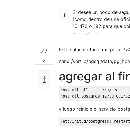
Si desea un poco de segur
(como dentro de una ofici
10, 172 o 192 para que coi
—
Nate Wanner
Esta solución funciona para IPv4
22
nano /var/lib/pgsql/data/pg_hba
agregar al fi
host 
all
all
::
1
/
128
     
host 
all
 postgres 
127.0.0.1
/
32
y luego reinicie el servicio post
/
etc
/
init
.
d
/
postgresql restart