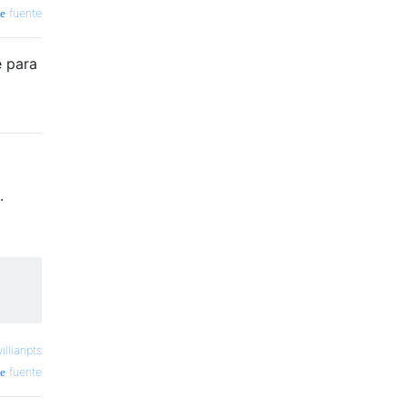
fuente
e para
.
illianpts
fuente