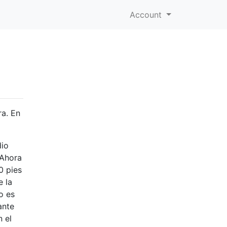
Account
ra. En
dio
 Ahora
0 pies
e la
o es
ante
n el