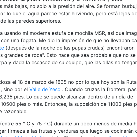
 más bajas, no solo a la presión del aire. Se forman burbu
por lo que el agua parece estar hirviendo, pero está lejos de
 de las paredes superiores.
a usando mi moderna estufa de mochila MSR, así que imag
l con una fogata. Me dio la impresión de que no llevaban ca
te
(después de la noche de las papas crudas) encontraron
os grandes de roca". Esto hace que sea probable que no se
pa y dada la escasez de su equipo, que las ollas no tenga
doza el 18 de marzo de 1835 no por lo que hoy son la Rut
, sino por el
Valle de Yeso
. Cuando cruzas la frontera, pas
13,235 pies. Lo que se puede alcanzar dentro de un día de
s 10500 pies o más. Entonces, la suposición de 11000 pies 
e razonable.
 (entre 55 ° C y 75 ° C) durante un poco menos de media h
ar firmeza a las frutas y verduras que luego se cocinarán 