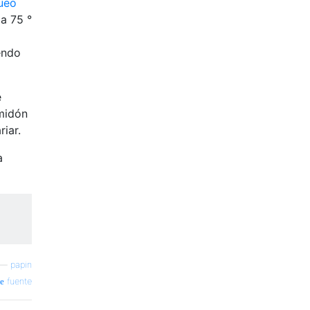
ueo
a 75 °
endo
e
lmidón
riar.
a
—
papin
fuente