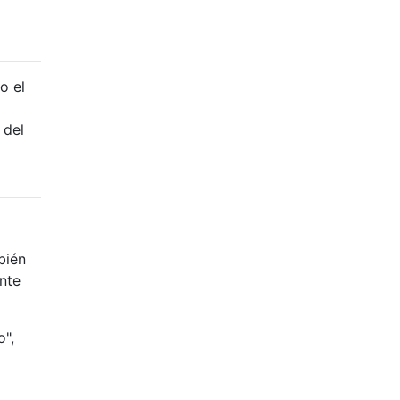
o el
 del
bién
nte
o",