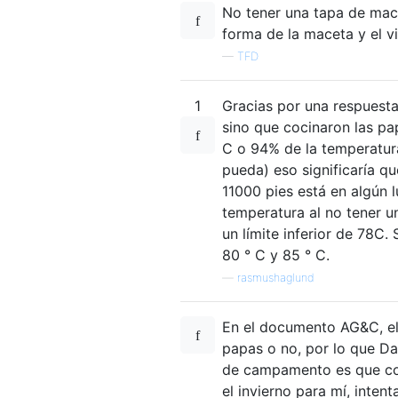
No tener una tapa de mace
forma de la maceta y el vi
—
TFD
1
Gracias por una respuesta
sino que cocinaron las pap
C o 94% de la temperatura
pueda) eso significaría qu
11000 pies está en algún 
temperatura al no tener u
un límite inferior de 78C.
80 ° C y 85 ° C.
—
rasmushaglund
En el documento AG&C, el 
papas o no, por lo que Da
de campamento es que coci
el invierno para mí, inten