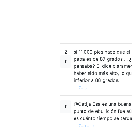
2
si 11,000 pies hace que el
papa es de 87 grados ... 
pensaba? Él dice clarame
haber sido más alto, lo qu
inferior a 88 grados.
—
Catija
@Catija Esa es una buena 
punto de ebullición fue a
es cuánto tiempo se tarda
—
Cascabel