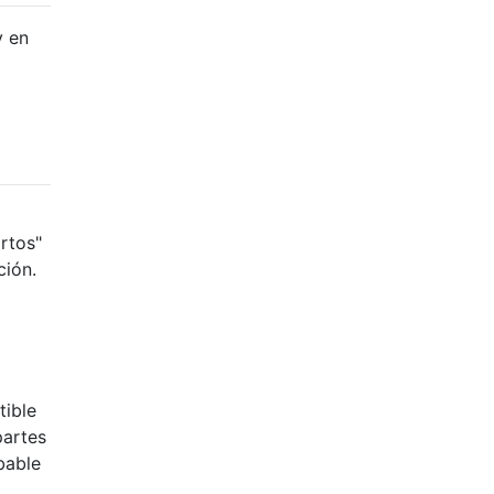
y en
rtos"
ción.
tible
partes
bable