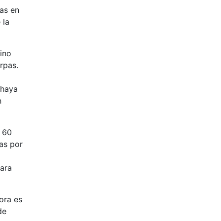
jas en
 la
ino
rpas.
 haya
n
a 60
as por
para
ora es
de