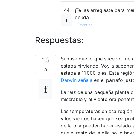
44
¡Te las arreglaste para me
deuda
—
contigo
Respuestas:
Supuse que lo que sucedió fue q
13
estaba hirviendo. Voy a supone
estaba a 11,000 pies. Esta regió
Darwin señala
en el párrafo jus
La raíz de una pequeña planta d
miserable y el viento era penetr
Las temperaturas en esa región 
y los vientos hacen que sea pro
de la olla pueden haber estado a
que el resto de la olla no lo ha