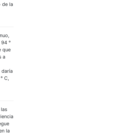
 de la
nuo,
 94 °
e que
s a
 daría
 ° C,
 las
iencia
egue
en la