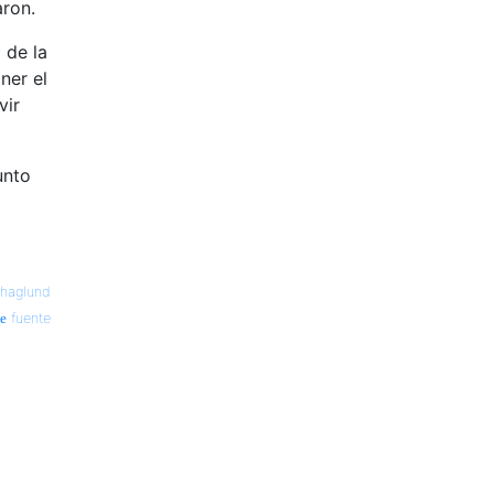
aron.
 de la
ner el
vir
unto
haglund
fuente