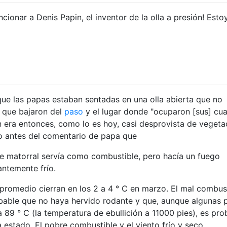
ncionar a Denis Papin, el inventor de la olla a presión! Esto
ue las papas estaban sentadas en una olla abierta que no
r que bajaron del
paso
y el lugar donde "ocuparon [sus] cua
n era entonces, como lo es hoy, casi desprovista de vegeta
to antes del comentario de papa que
e matorral servía como combustible, pero hacía un fuego
antemente frío.
promedio cierran en los 2 a 4 ° C en marzo. El mal combus
bable que no haya hervido rodante y que, aunque algunas 
 89 ° C (la temperatura de ebullición a 11000 pies), es pro
ya estado. El pobre combustible y el viento frío y seco