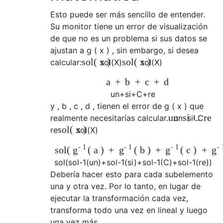
Esto puede ser más sencillo de entender.
Su monitor tiene un error de visualización
de
que no es un problema si sus datos se
ajustan a
g
(
x
)
, sin embargo, si desea
sol
(
x
)
sol
(
x
)
calcular:
sol
(
X
)
sol
(
X
)
a
+
b
+
c
+
d
un
+
si
+
C
+
re
y
,
b
,
c
,
d
, tienen el error de
g
(
x
)
que
un
si
C
re
realmente necesitarías calcular.
un
si
C
sol
(
x
)
re
sol
(
X
)
-
1
-
1
-
1
-
sol
(
(
a
)
+
(
b
)
+
(
c
)
+
g
g
g
g
sol
(
sol
-
1
(
un
)
+
sol
-
1
(
si
)
+
sol
-
1
(
C
)
+
sol
-
1
(
re
)
)
Debería hacer esto para cada subelemento
una y otra vez. Por lo tanto, en lugar de
ejecutar la transformación cada vez,
transforma todo una vez en lineal y luego
una vez más.