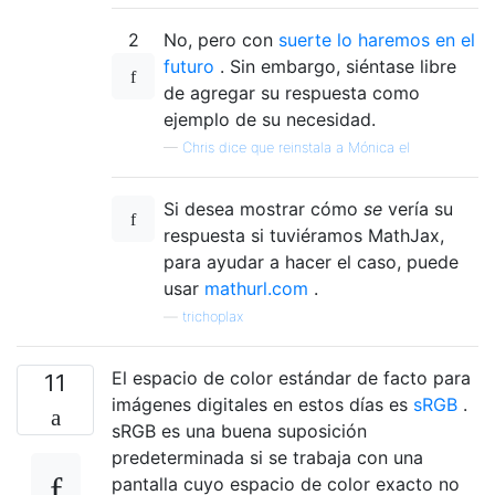
2
No, pero con
suerte lo haremos en el
futuro
. Sin embargo, siéntase libre
de agregar su respuesta como
ejemplo de su necesidad.
—
Chris dice que reinstala a Mónica el
Si desea mostrar cómo
se
vería su
respuesta si tuviéramos MathJax,
para ayudar a hacer el caso, puede
usar
mathurl.com
.
—
trichoplax
El espacio de color estándar de facto para
11
imágenes digitales en estos días es
sRGB
.
sRGB es una buena suposición
predeterminada si se trabaja con una
pantalla cuyo espacio de color exacto no