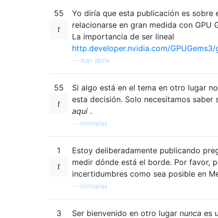
55
Yo diría que esta publicación es sobre 
relacionarse en gran medida con GPU G
La importancia de ser lineal
http.developer.nvidia.com/GPUGems3
—
Alan Wolfe
55
Si algo está en el tema en otro lugar n
esta decisión. Solo necesitamos saber s
aquí
.
—
trichoplax
1
Estoy deliberadamente publicando preg
medir dónde está el borde. Por favor, p
incertidumbres como sea posible en Me
—
trichoplax
3
Ser bienvenido en otro lugar
nunca
es 