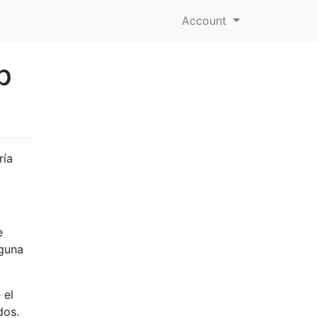
Account
p
ría
e
lguna
 el
dos.