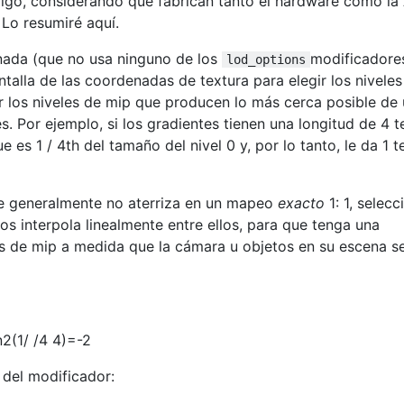
go, considerando que fabrican tanto el hardware como la A
Lo resumiré aquí.
nada (que no usa ninguno de los
modificadore
lod_options
talla de las coordenadas de textura para elegir los niveles
ir los niveles de mip que producen lo más cerca posible de
es. Por ejemplo, si los gradientes tienen una longitud de 4 t
ue es 1 / 4th del tamaño del nivel 0 y, por lo tanto, le da 1 t
 que generalmente no aterriza en un mapeo
exacto
1: 1, selecc
os interpola linealmente entre ellos, para que tenga una
les de mip a medida que la cámara u objetos en su escena s
n
2
(
1
/ /
4 4
)
=
-
2
 del modificador: