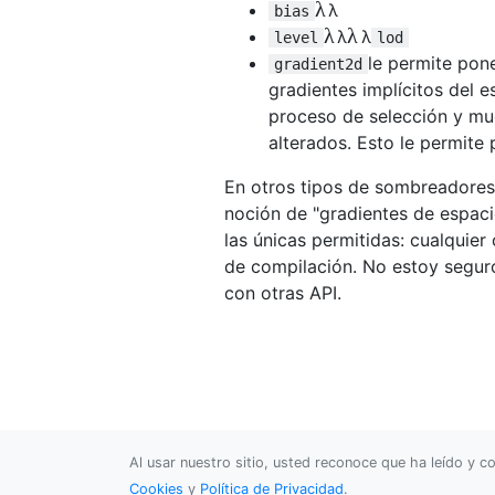
λ
λ
bias
λ
λ
λ
λ
level
lod
le permite pone
gradient2d
gradientes implícitos del e
proceso de selección y mu
alterados. Esto le permite p
En otros tipos de sombreadores
noción de "gradientes de espacio
las únicas permitidas: cualquier 
de compilación. No estoy seguro
con otras API.
Al usar nuestro sitio, usted reconoce que ha leído y
Cookies
y
Política de Privacidad
.