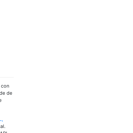
, con
nde de
e
L,
al.