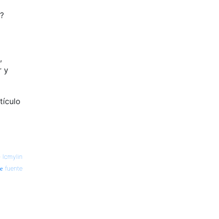
p?
,
r y
tículo
—
lcmylin
fuente