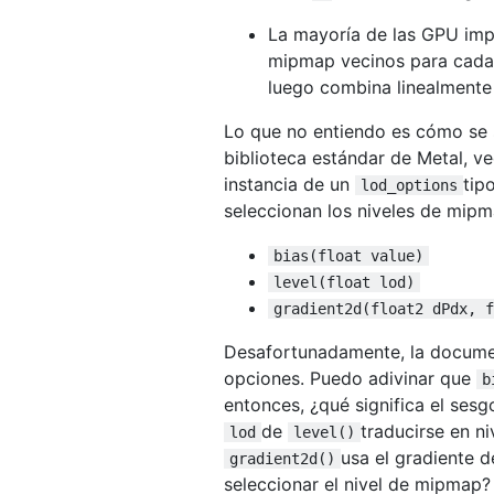
La mayoría de las GPU imple
mipmap vecinos para cada m
luego combina linealmente
Lo que no entiendo es cómo se 
biblioteca estándar de Metal, v
instancia de un
tip
lod_options
seleccionan los niveles de mip
bias(float value)
level(float lod)
gradient2d(float2 dPdx, f
Desafortunadamente, la documen
opciones. Puedo adivinar que
b
entonces, ¿qué significa el ses
de
traducirse en n
lod
level()
usa el gradiente 
gradient2d()
seleccionar el nivel de mipmap?