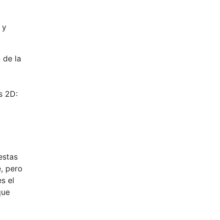
 y
n
de la
s 2D:
estas
, pero
s el
que