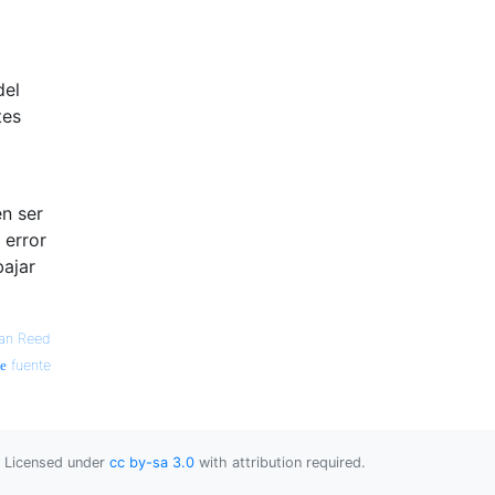
del
tes
en ser
 error
bajar
an Reed
fuente
Licensed under
cc by-sa 3.0
with attribution required.