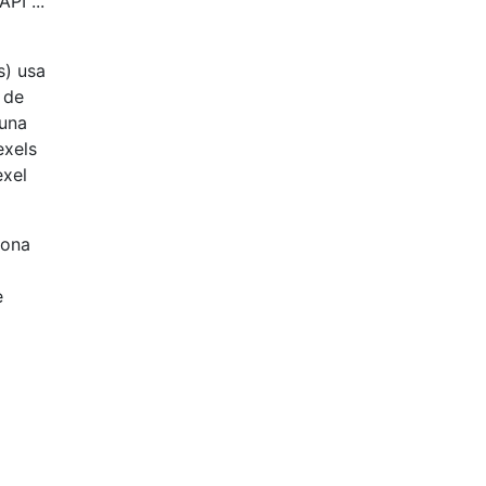
PI ...
s) usa
 de
 una
exels
exel
iona
e