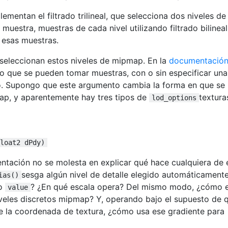
mentan el filtrado trilineal, que selecciona dos niveles de
uestra, muestras de cada nivel utilizando filtrado bilineal
 esas muestras.
seleccionan estos niveles de mipmap. En la
documentació
eo que se pueden tomar muestras, con o sin especificar una
o. Supongo que este argumento cambia la forma en que se
map, y aparentemente hay tres tipos de
textura
lod_options
loat2 dPdy)
tación no se molesta en explicar qué hace cualquiera de 
sesga algún nivel de detalle elegido automáticamente
ias()
go
? ¿En qué escala opera? Del mismo modo, ¿cómo e
value
iveles discretos mipmap? Y, operando bajo el supuesto de 
de la coordenada de textura, ¿cómo usa ese gradiente para