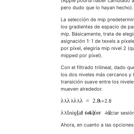
(Apple
podría
haber cambiado al
pero dudo que lo hayan hecho). 
La selección de mip predetermi
los gradientes de espacio de pan
mip. Básicamente, trata de eleg
asignación 1: 1 de texels a píxel
por píxel, elegiría mip nivel 2 (q
mipped por píxel).
Con el filtrado trilineal, dado
los dos niveles más cercanos y l
transición suave entre los nive
mueven alrededor.
λ
λ
λ
λ
=
2.8
λ
λ
λ
λ
=
2.8
λ
(
1
/
4
)
=
-
2
Iniciar sesión
λ
Iniciar sesió
2
Ahora, en cuanto a las opciones