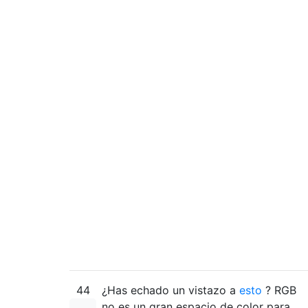
44
¿Has echado un vistazo a
esto
? RGB
no es un gran espacio de color para