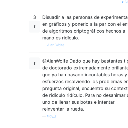
fu
3
Disuadir a las personas de experimenta
en gráficos y ponerlo a la par con el en
de algoritmos criptográficos hechos a
mano es ridículo.
—
Alan Wolfe
@AlanWolfe Dado que hay bastantes ti
de doctorado extremadamente brillant
que ya han pasado incontables horas y
esfuerzos resolviendo los problemas en
pregunta original, encuentro su contex
de ridículo ridículo. Para no desanimar 
uno de llenar sus botas e intentar
reinventar la rueda.
—
troy_s