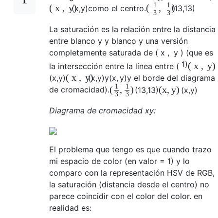
1
1
(
x
,
y
)
(
,
)
(
x
,
y
)
como el centro.
(
1
3
,
1
3
)
3
3
La saturación es la relación entre la distancia
entre blanco y
y blanco y una versión
completamente saturada de
(
x
,
y
)
(que es
1)
(
x
,
y
)
la intersección entre la línea entre
(
(
x
,
y
)
(
x
,
y
)
(
x
,
y
)
y
(
x
,
y
)
y el borde del diagrama
1
1
(
,
)
(
x
,
y
)
de cromacidad).
(
1
3
,
1
3
)
(
x
,
y
)
3
3
Diagrama de cromacidad xy:
El problema que tengo es que cuando trazo
mi espacio de color (en valor = 1) y lo
comparo con la representación HSV de RGB,
la saturación (distancia desde el centro) no
parece coincidir con el color del color. en
realidad es: