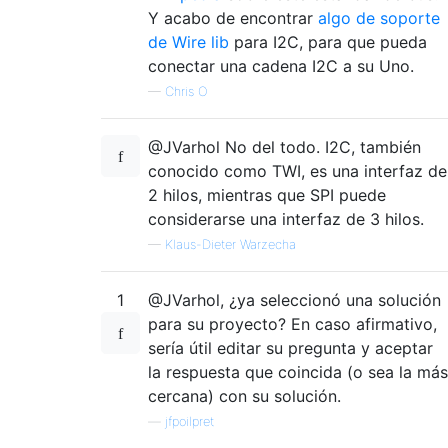
Y acabo de encontrar
algo de soporte
de Wire lib
para I2C, para que pueda
conectar una cadena I2C a su Uno.
—
Chris O
@JVarhol No del todo. I2C, también
conocido como TWI, es una interfaz de
2 hilos, mientras que SPI puede
considerarse una interfaz de 3 hilos.
—
Klaus-Dieter Warzecha
1
@JVarhol, ¿ya seleccionó una solución
para su proyecto? En caso afirmativo,
sería útil editar su pregunta y aceptar
la respuesta que coincida (o sea la más
cercana) con su solución.
—
jfpoilpret