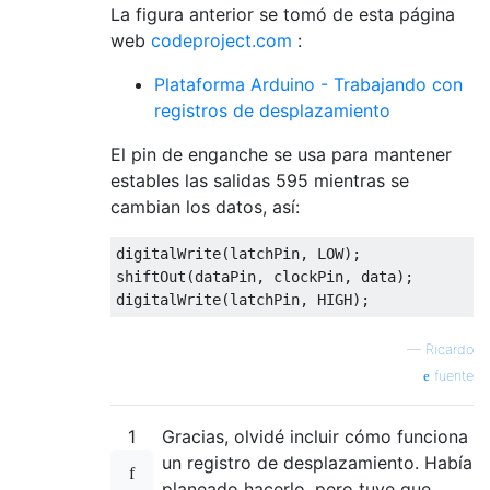
La figura anterior se tomó de esta página
web
codeproject.com
:
Plataforma Arduino - Trabajando con
registros de desplazamiento
El pin de enganche se usa para mantener
estables las salidas 595 mientras se
cambian los datos, así:
digitalWrite
(
latchPin
,
 LOW
);
shiftOut
(
dataPin
,
 clockPin
,
 data
);
digitalWrite
(
latchPin
,
 HIGH
);
—
Ricardo
fuente
1
Gracias, olvidé incluir cómo funciona
un registro de desplazamiento. Había
planeado hacerlo, pero tuve que