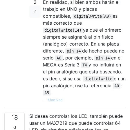
2
En realidad, si bien ambos harán el
trabajo en UNO y placas
compatibles,
es
digitalWrite(A0)
más correcto que
ya que el primero
digitalWrite(14)
siempre se asignará al pin físico
(analógico) correcto. En una placa
diferente,
de hecho puede no
pin 14
serlo
, por ejemplo,
en el
A0
pin 14
MEGA es Serial3
y no influirá en
TX
el pin analógico que está buscando.
es decir, si se usa
en un
digitalWrite
pin analógico, use la referencia
-
A0
.
A5
—
Madivad
Si desea controlar los LED, también puede
18
usar un MAX7219 que puede controlar 64
LED, sin circuitos adicionales (no es