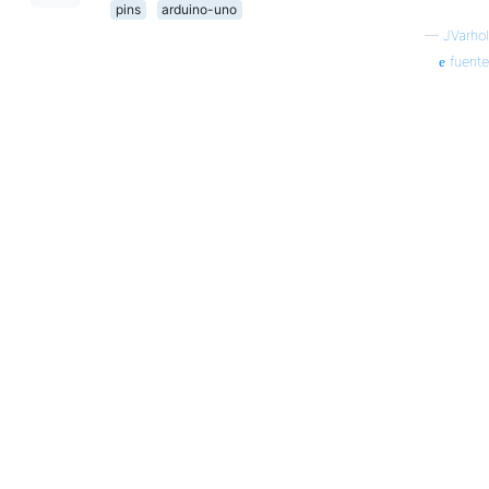
pins
arduino-uno
—
JVarhol
fuente