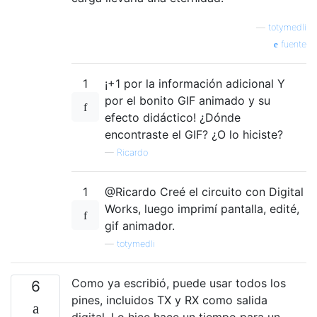
—
totymedli
fuente
1
¡+1 por la información adicional Y
por el bonito GIF animado y su
efecto didáctico! ¿Dónde
encontraste el GIF? ¿O lo hiciste?
—
Ricardo
1
@Ricardo Creé el circuito con Digital
Works, luego imprimí pantalla, edité,
gif animador.
—
totymedli
Como ya escribió, puede usar todos los
6
pines, incluidos TX y RX como salida