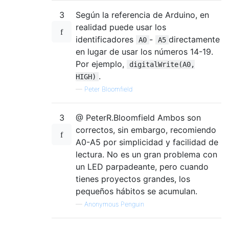
3
Según la referencia de Arduino, en
realidad puede usar los
identificadores
-
directamente
A0
A5
en lugar de usar los números 14-19.
Por ejemplo,
digitalWrite(A0,
.
HIGH)
—
Peter Bloomfield
3
@ PeterR.Bloomfield Ambos son
correctos, sin embargo, recomiendo
A0-A5 por simplicidad y facilidad de
lectura. No es un gran problema con
un LED parpadeante, pero cuando
tienes proyectos grandes, los
pequeños hábitos se acumulan.
—
Anonymous Penguin