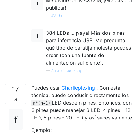
Me olvidé del MAX7219, ¡Gracias por
publicar!
—
JVarhol
384 LEDs ... ¡vaya! Más dos pines
para inferencia USB. Me pregunto
qué tipo de baratija molesta puedes
crear (con una fuente de
alimentación suficiente).
—
Anonymous Penguin
Puedes usar
Charlieplexing
. Con esta
17
técnica, puede conducir directamente los
LED desde n pines. Entonces, con
n*(n-1)
3 pines puede manejar 6 LED, 4 pines - 12
LED, 5 pines - 20 LED y así sucesivamente.
Ejemplo: