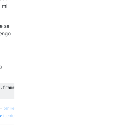
n mi
e se
tengo
a
.framework/Versions/A/Support/lsregister -kill -r -domai
—
bmike
fuente