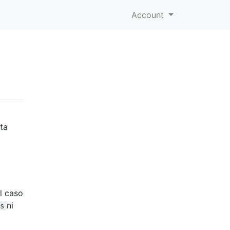
Account
sta
l caso
ni
s