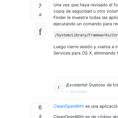
Una vez que haya revisado el f
7
copia de seguridad u otro volum
Finder le muestra todas las apli
ejecutando un comando para reco
Luego cierre sesión y vuelva a i
Services para OS X, eliminando 
¡Excelente! Gustoso de tra
—
daviesgeek
CleanOpenWith
es una aplicación
6
CleanOpenWith es de código abie