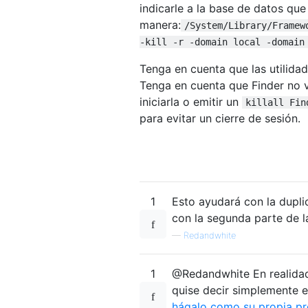
indicarle a la base de datos qu
manera:
/System/Library/Framew
-kill -r -domain local -domain
Tenga en cuenta que las utilid
Tenga en cuenta que Finder no vo
iniciarla o emitir un
killall Fin
para evitar un cierre de sesión.
1
Esto ayudará con la dupli
con la segunda parte de l
—
Redandwhite
1
@Redandwhite En realidad,
quise decir simplemente el
hágalo como su propia p