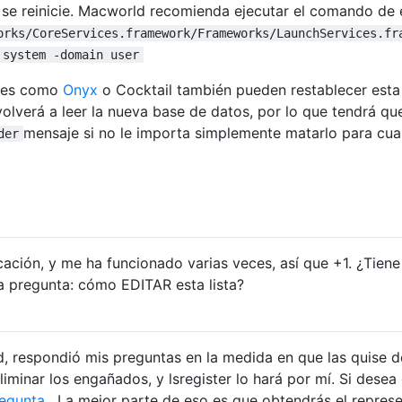
e se reinicie. Macworld recomienda ejecutar el comando de 
orks/CoreServices.framework/Frameworks/LaunchServices.fr
 system -domain user
ades como
Onyx
o Cocktail también pueden restablecer esta
lverá a leer la nueva base de datos, por lo que tendrá que
mensaje si no le importa simplemente matarlo para cua
der
cación, y me ha funcionado varias veces, así que +1. ¿Tien
a pregunta: cómo EDITAR esta lista?
 respondió mis preguntas en la medida en que las quise dec
iminar los engañados, y lsregister lo hará por mí. Si desea
regunta
. La mejor parte de eso es que obtendrás el represe