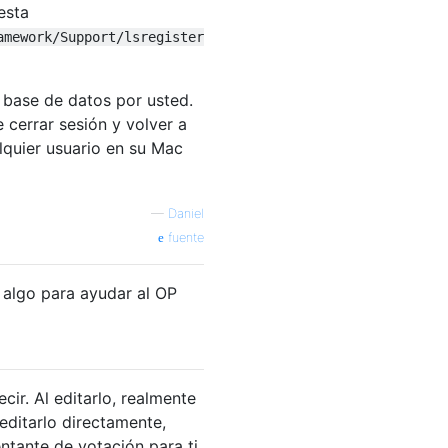
esta
amework/Support/lsregister
 base de datos por usted.
 cerrar sesión y volver a
lquier usuario en su Mac
—
Daniel
fuente
e algo para ayudar al OP
ir. Al editarlo, realmente
 editarlo directamente,
ntante de votación para ti