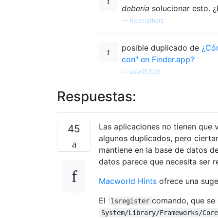
debería
solucionar esto. 
—
Robmathers
posible duplicado de
¿Cóm
con" en Finder.app?
—
user151019
Respuestas:
Las aplicaciones no tienen que v
45
algunos duplicados, pero ciert
mantiene en la base de datos d
datos parece que necesita ser r
Macworld Hints
ofrece una suge
El
comando, que se 
lsregister
System/Library/Frameworks/Cor