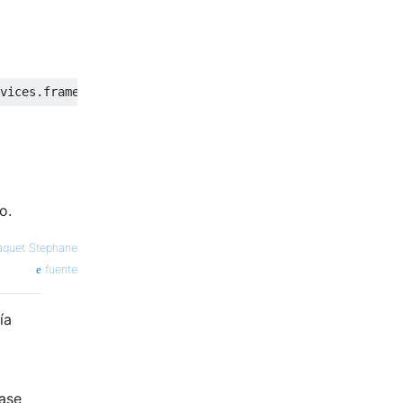
o.
aquet Stephane
fuente
ía
base