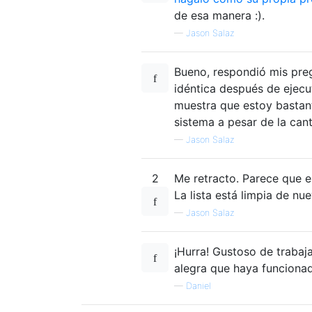
de esa manera :).
—
Jason Salaz
Bueno, respondió mis pr
idéntica después de ejecu
muestra que estoy bastant
sistema a pesar de la cant
—
Jason Salaz
2
Me retracto. Parece que el
La lista está limpia de nue
—
Jason Salaz
¡Hurra! Gustoso de trabaj
alegra que haya funciona
—
Daniel