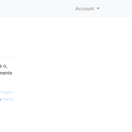
Account
s o,
amente
—
Aragorn
fuente