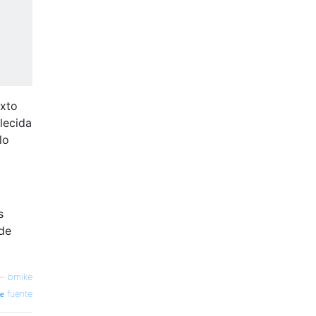
exto
lecida
lo
s
sde
—
bmike
fuente