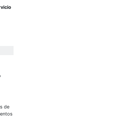
vicio
»
és de
ventos