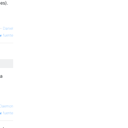
es).
—
Daniel
fuente
la
nDaemon
fuente