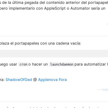
de la última pegada del contenido anterior del portapapel
 pero implementarlo con AppleScript o Automator sería un
laza el portapapeles con una cadena vacía:
luego usar
o hacer un
para automatizar 
cron
launchdaemon
ara:
ShadowOfGed
@
Applenova Fora
—
Ico