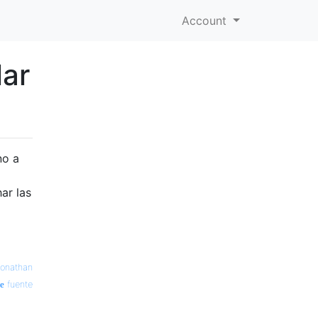
Account
ar
no a
ar las
onathan
fuente