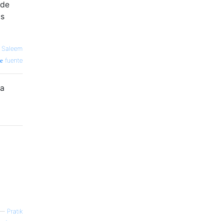
 de
as
z Saleem
fuente
la
—
Pratik