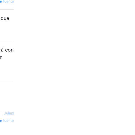
fuente
 que
rá con
n
—
Julius
fuente