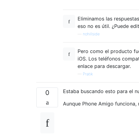
Eliminamos las respuestas
eso no es útil. ¿Puede edi
—
nohillside
Pero como el producto fue
iOS. Los teléfonos comp
enlace para descargar.
—
Pratik
Estaba buscando esto para el n
0
Aunque Phone Amigo funciona, n