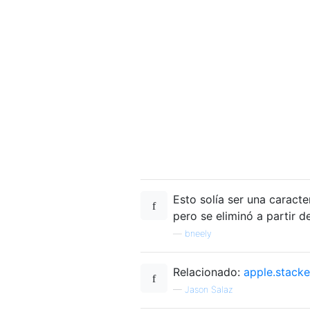
Esto solía ser una caracte
pero se eliminó a partir 
—
bneely
Relacionado:
apple.stack
—
Jason Salaz