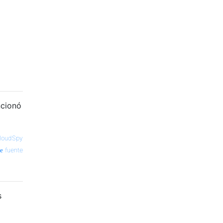
ncionó
loudSpy
fuente
s