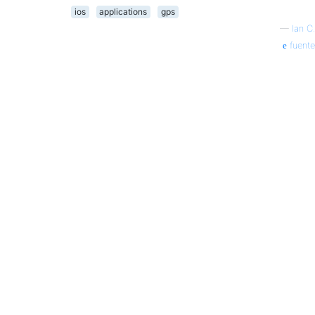
ios
applications
gps
—
Ian C.
fuente