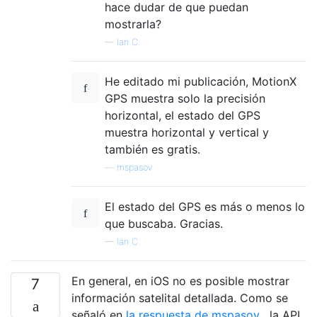
hace dudar de que puedan
mostrarla?
—
Ian C.
He editado mi publicación, MotionX
GPS muestra solo la precisión
horizontal, el estado del GPS
muestra horizontal y vertical y
también es gratis.
—
mspasov
El estado del GPS es más o menos lo
que buscaba. Gracias.
—
Ian C.
En general, en iOS no es posible mostrar
7
información satelital detallada. Como se
señaló en
la respuesta de mspasov
, la API