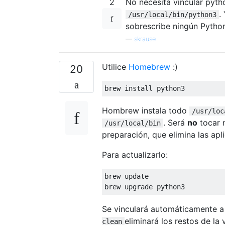
2
No necesita vincular pyt
.
/usr/local/bin/python3
sobrescribe ningún Python
—
skrause
Utilice
Homebrew
:)
20
brew install python3
Hombrew instala todo
/usr/loc
. Será
no
tocar 
/usr/local/bin
preparación, que elimina las ap
Para actualizarlo:
brew update

brew upgrade python3
Se vinculará automáticamente a 
eliminará los restos de la 
clean