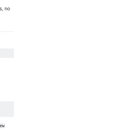
s, no
ew