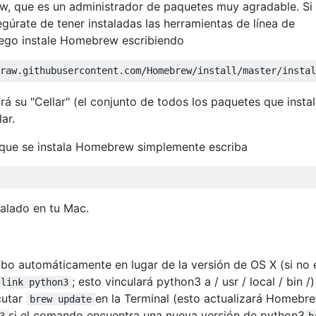
, que es un administrador de paquetes muy agradable. Si
gúrate de tener instaladas las herramientas de línea de
go instale Homebrew escribiendo
raw.githubusercontent.com/Homebrew/install/master/instal
á su "Cellar" (el conjunto de todos los paquetes que insta
ar.
 que se instala Homebrew simplemente escriba
alado en tu Mac.
abo automáticamente en lugar de la versión de OS X (si no e
; esto vinculará python3 a / usr / local / bin /)
 link python3
cutar
en la Terminal (esto actualizará Homebr
brew update
si el comando encuentra una nueva versión de python3
3
b