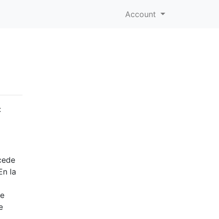
Account
:
cede
En la
se
e