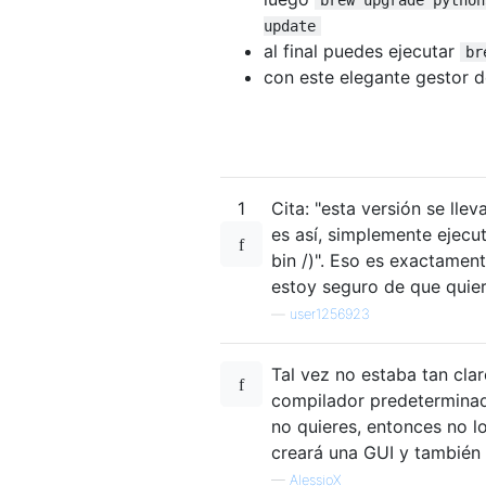
update
al final puedes ejecutar
br
con este elegante gestor 
1
Cita: "esta versión se lle
es así, simplemente ejecut
bin /)". Eso es exactame
estoy seguro de que quier
—
user1256923
Tal vez no estaba tan clar
compilador predeterminad
no quieres, entonces no l
creará una GUI y también
—
AlessioX