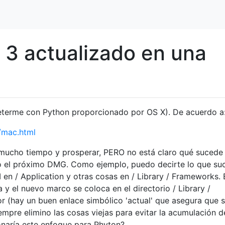
3 actualizado en una
eterme con Python proporcionado por OS X). De acuerdo a
/mac.html
 mucho tiempo y prosperar, PERO no está claro qué sucede
o el próximo DMG. Como ejemplo, puedo decirte lo que su
en / Application y otras cosas en / Library / Frameworks. 
a y el nuevo marco se coloca en el directorio / Library /
or (hay un buen enlace simbólico 'actual' que asegura que 
iempre elimino las cosas viejas para evitar la acumulación d
onaría este enfoque para Phyton?