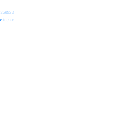
o1256923
fuente