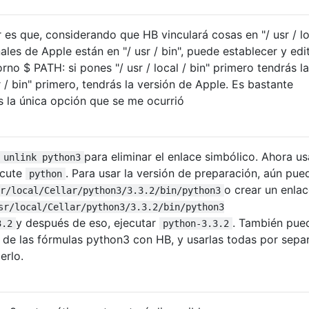
 es que, considerando que HB vinculará cosas en "/ usr / lo
ales de Apple están en "/ usr / bin", puede establecer y edit
rno $ PATH: si pones "/ usr / local / bin" primero tendrás la
r / bin" primero, tendrás la versión de Apple. Es bastante
es la única opción que se me ocurrió
para eliminar el enlace simbólico. Ahora us
 unlink python3
ecute
. Para usar la versión de preparación, aún pue
python
o crear un enla
r/local/Cellar/python3/3.3.2/bin/python3
sr/local/Cellar/python3/3.3.2/bin/python3
y después de eso, ejecutar
. También pue
3.2
python-3.3.2
or de las fórmulas python3 con HB, y usarlas todas por sepa
erlo.