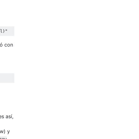
l)"
ló con
s así,
ew) y
rew