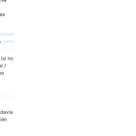
uas
AlessioX
fuente
(si no
l /
no
odavía
ién