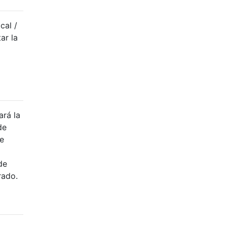
cal /
ar la
ará la
de
ce
de
rado.