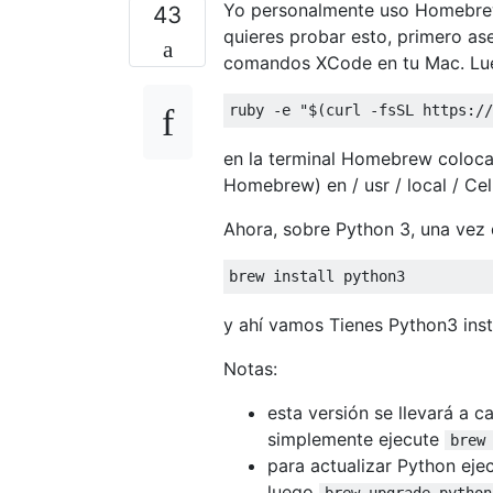
Yo personalmente uso Homebrew
43
quieres probar esto, primero ase
comandos XCode en tu Mac. Lue
ruby 
-
e 
"$(curl -fsSL https://
en la terminal Homebrew colocar
Homebrew) en / usr / local / Cell
Ahora, sobre Python 3, una vez
brew install python3
y ahí vamos Tienes Python3 inst
Notas:
esta versión se llevará a c
simplemente ejecute
brew
para actualizar Python eje
luego
brew upgrade python