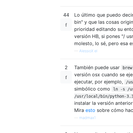
44
Lo último que puedo decir
bin" y que las cosas origin
prioridad editando su ento
versión HB, si pones "/ us
molesto, lo sé, pero esa 
—
AlessioX el
2
También puede usar
brew
versión osx cuando se ej
ejecutar, por ejemplo,
/us
simbólico como
ln -s /u
/usr/local/bin/python-3.
instalar la versión anteri
Mira
esto
sobre cómo hac
—
madmax1