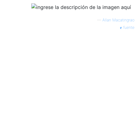
—
Allan Macatingrao
fuente