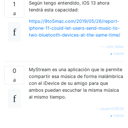
Según tengo entendido, iOS 13 ahora
1
tendrá esta capacidad:
https://9to5mac.com/2019/05/26/report-
iphone-11-could-let-users-send-music-to-
two-bluetooth-devices-at-the-same-time/
—
John Miller
fuente
MyStream es una aplicación que le permite
0
compartir esa música de forma inalámbrica
con el iDevice de su amigo para que
ambos puedan escuchar la misma música
al mismo tiempo.
—
usuario109536
fuente