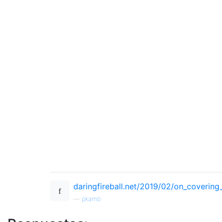
daringfireball.net/2019/02/on_coveri
—
pkamb