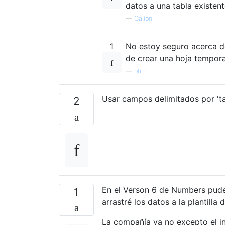
datos a una tabla existent
—
Calion
1
No estoy seguro acerca de
de crear una hoja temporal
—
ptim
Usar campos delimitados por 'ta
2
En el Verson 6 de Numbers pude
1
arrastré los datos a la plantill
La compañía ya no excepto el in