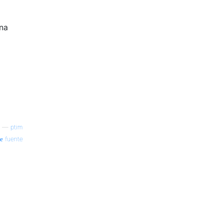
una
—
ptim
fuente