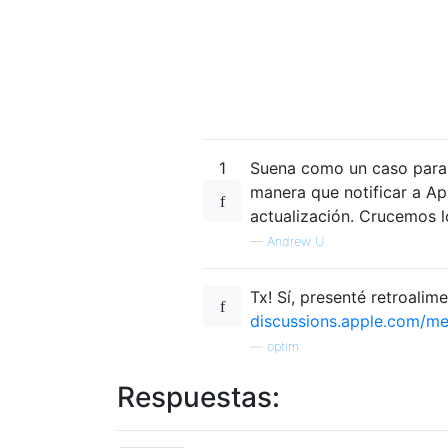
1
Suena como un caso par
manera que notificar a Ap
actualización. Crucemos 
—
Andrew U.
Tx! Sí, presenté retroalim
discussions.apple.com/
—
optim
Respuestas: