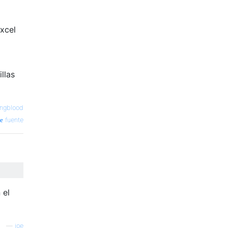
xcel
llas
ungblood
fuente
 el
—
joe