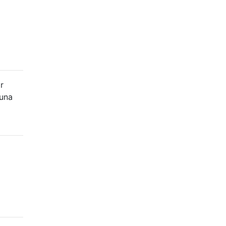
r
 una