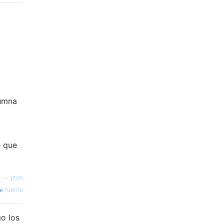
lumna
e que
—
ptim
fuente
go los