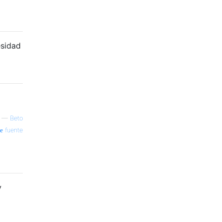
esidad
—
Beto
fuente
y