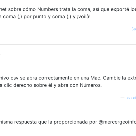
rnet sobre cómo Numbers trata la coma, así que exporté lo
coma (,) por punto y coma (;) y ¡voilà!
—
Sa
!
chivo csv se abra correctamente en una Mac. Cambie la ext
ga clic derecho sobre él y abra con Números.
—
usuar
 misma respuesta que la proporcionada por @mercergeoinf