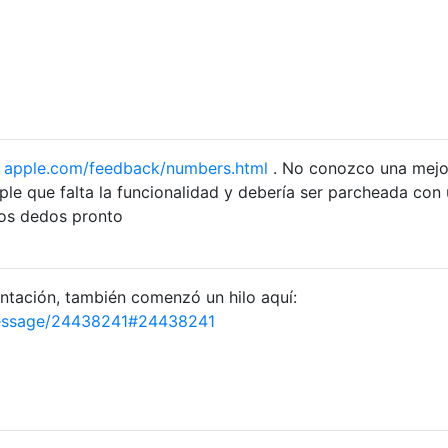
a
apple.com/feedback/numbers.html
. No conozco una mejo
ple que falta la funcionalidad y debería ser parcheada con
los dedos pronto
entación, también comenzó un hilo aquí:
message/24438241#24438241