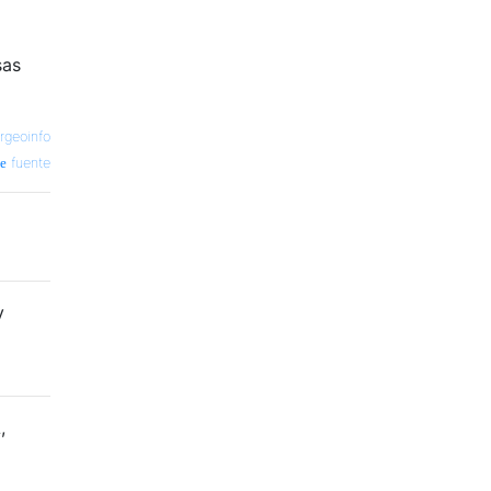
sas
rgeoinfo
fuente
y
,