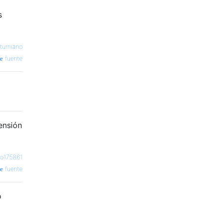
s
turniano
fuente
ensión
io175861
fuente
o