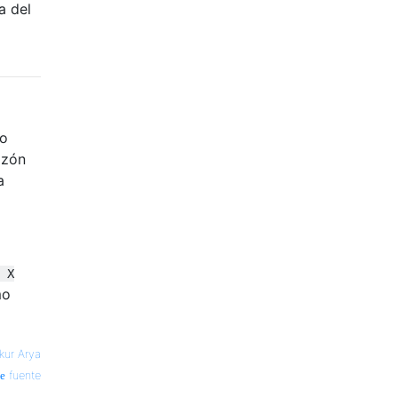
a del
do
azón
a
 X
mo
kur Arya
fuente