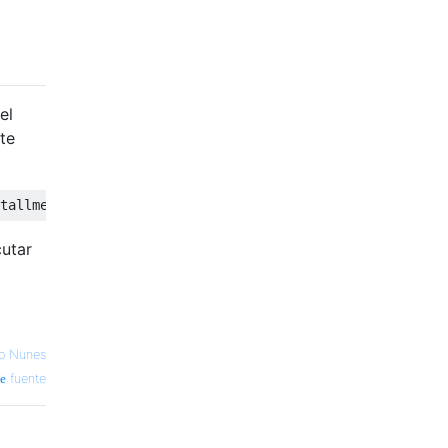
el
te
cutar
io Nunes
fuente