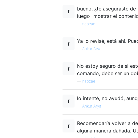
bueno, ¿te aseguraste de 
luego "mostrar el conteni
—
napcae
Ya lo revisé, está ahí. Pue
—
Ankur Arya
No estoy seguro de si esto
comando, debe ser un dob
—
napcae
lo intenté, no ayudó, au
—
Ankur Arya
Recomendaría volver a des
alguna manera dañada. Us