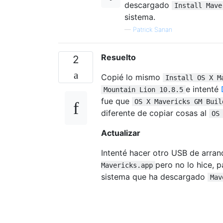
descargado
Install Mave
sistema.
—
Patrick Sanan
Resuelto
2
Copié lo mismo
Install OS X M
e intenté
Mountain Lion 10.8.5
fue que
OS X Mavericks GM Buil
diferente de copiar cosas al
OS
Actualizar
Intenté hacer otro USB de arra
pero no lo hice, 
Mavericks.app
sistema que ha descargado
Mav