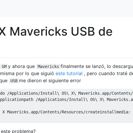
S X Mavericks USB de
y ahora que
finalmente se lanzó, lo descarg
 GM
Mavericks
 misma por lo que siguió
este tutorial
, pero cuando traté d
que
me dieron el siguiente error
USB
do /Applications/Install\ OS\ X\ Mavericks.app/Contents/
pplicationpath /Applications/Install\ OS\ X\ Mavericks.a
 X Mavericks.app/Contents/Resources/createinstallmedia: 
 este problema?