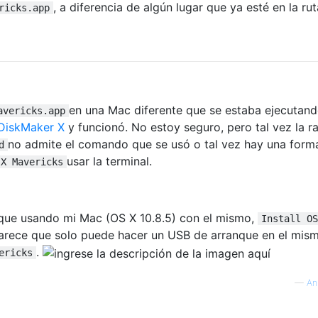
, a diferencia de algún lugar que ya esté en la rut
ricks.app
en una Mac diferente que se estaba ejecutan
avericks.app
DiskMaker X
y funcionó. No estoy seguro, pero tal vez la r
no admite el comando que se usó o tal vez hay una form
d
usar la terminal.
 X Mavericks
nque usando mi Mac (OS X 10.8.5) con el mismo,
Install OS
parece que solo puede hacer un USB de arranque en el mis
.
ericks
—
An