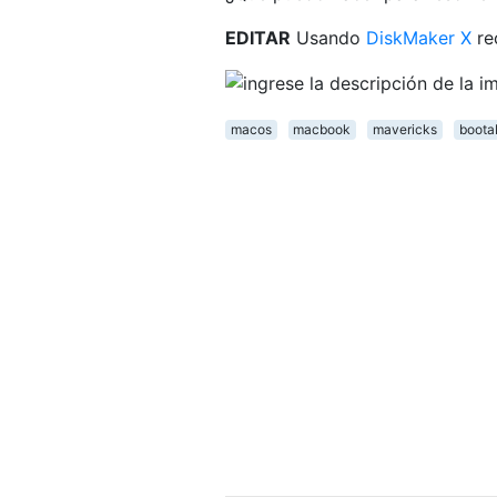
EDITAR
Usando
DiskMaker X
re
macos
macbook
mavericks
boota