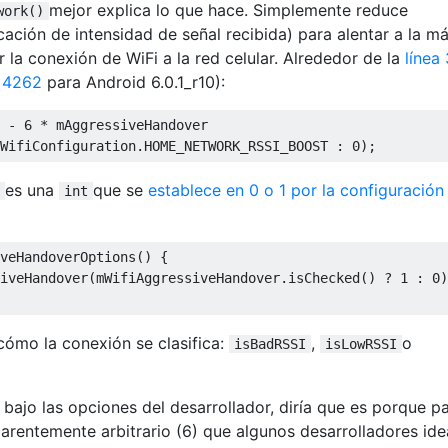
mejor explica lo que hace. Simplemente reduce
work()
icación de intensidad de señal recibida) para alentar a la m
 la conexión de WiFi a la red celular. Alrededor de la
línea
a 4262
para Android 6.0.1_r10):
 - 6 * mAggressiveHandover

es una
que se
establece en 0 o 1 por la configuración
int
veHandoverOptions() {

iveHandover(mWifiAggressiveHandover.isChecked() ? 1 : 0)
n cómo la conexión se clasifica:
,
o
isBadRSSI
isLowRSSI
 bajo las opciones del desarrollador, diría que es porque p
arentemente arbitrario (6) que algunos desarrolladores id