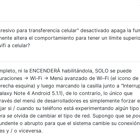
gresivo para transferencia celular" desactivado apaga la fu
nte altera el comportamiento para tener un límite superi
fi a celular?
mpleto, ni la ENCENDERÁ habilitándola, SOLO se puede
aciones → Wi-Fi → Menú avanzado de Wi-Fi (el icono de 
recha esquina) y luego marcando la casilla junto a "Interru
laxy Note 4 Android 5.1.1), de lo contrario, lo
único
que
ravés del menú de desarrolladores es simplemente forzar e
jar si / cuando su teléfono está experimentando
algún
tipo
ra se
olvida de cambiar el tipo de red. Supongo que se
po
tundente o abrupto para que el sistema cambie su conexión
es y / o viceversa.