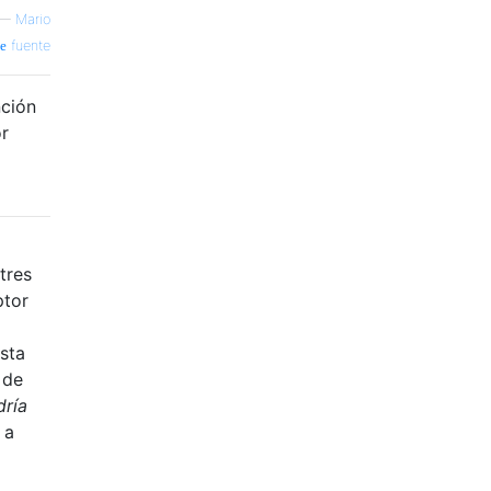
—
Mario
fuente
nción
or
tres
ptor
sta
 de
dría
 a