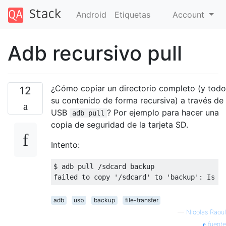
Android
Etiquetas
Account
Adb recursivo pull
¿Cómo copiar un directorio completo (y todo
12
su contenido de forma recursiva) a través de
USB
? Por ejemplo para hacer una
adb pull
copia de seguridad de la tarjeta SD.
Intento:
$ adb pull /sdcard backup

adb
usb
backup
file-transfer
—
Nicolas Raoul
fuente