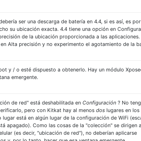
ebería ser una descarga de batería en 4.4, si es así, es po
ucho su ubicación exacta. 4.4 tiene una opción en Configur
precisión de la ubicación proporcionada a las aplicaciones.
en Alta precisión y no experimento el agotamiento de la ba
oot y / o esté dispuesto a obtenerlo. Hay un módulo Xpos
ntana emergente.
ación de red" está deshabilitada en
Configuración
? No ten
verificarlo, pero con Kitkat hay al menos
dos
lugares en los
 lugar está en algún lugar de la configuración de WiFi (es
stá apagado). Como las cosas de la "colección" se dirigen 
elular (es decir, "ubicación de red"), no deberían aplicarse
os y, por lo tanto, hacer que esa ventana emergente