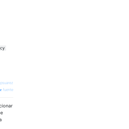
cy
—
psuarez
fuente
cionar
de
a