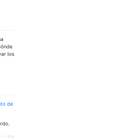
na
 dónde
ar los
nto de
erdo.
—
Izzy