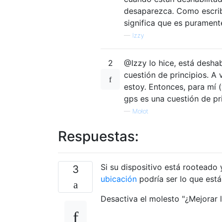
desaparezca. Como escribí
significa que es purament
—
Izzy
2
@Izzy lo hice, está desha
cuestión de principios. A
estoy. Entonces, para mí 
gps es una cuestión de pri
—
Mołot
Respuestas:
Si su dispositivo está rooteado 
3
ubicación
podría ser lo que est
Desactiva el molesto "¿Mejorar 