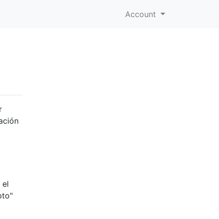
Account
r
ación
 el
pto"