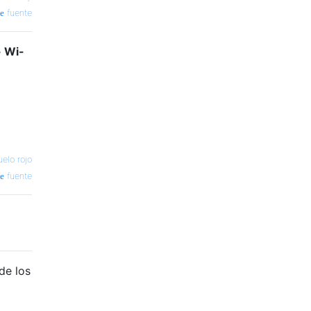
fuente
> Wi-
elo rojo
fuente
de los