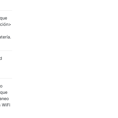
rque
ación>
tería.
ed
go
 que
caneo
a WiFi