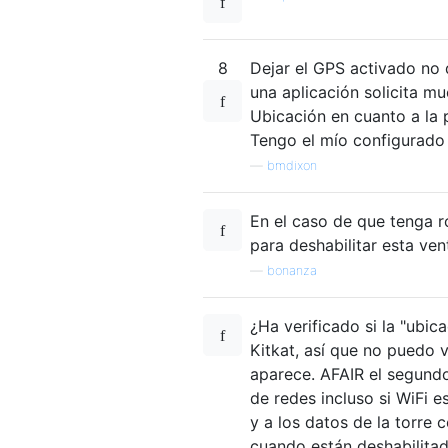
8
Dejar el GPS activado no d
una aplicación solicita m
Ubicación en cuanto a la 
Tengo el mío configurado 
—
bmdixon
En el caso de que tenga r
para deshabilitar esta ve
—
bonanza
¿Ha verificado si la "ubic
Kitkat, así que no puedo 
aparece. AFAIR el segundo
de redes incluso si WiFi e
y a los datos de la torre c
cuando están deshabilitad