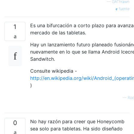
—
GAThrawn
fuente
Es una bifurcación a corto plazo para avanzar
1
mercado de las tabletas.
Hay un lanzamiento futuro planeado fusionán
nuevamente en lo que se llama Android Icec
Sandwitch.
Consulte wikipedia -
http://en.wikipedia.org/wiki/Android_(operat
)
—
Roo
No hay razón para creer que Honeycomb
0
sea solo para tabletas. Ha sido diseñado