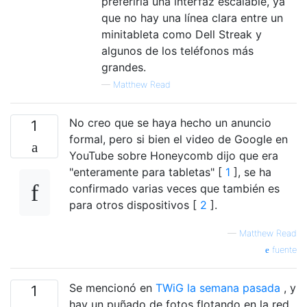
preferiría una interfaz escalable, ya
que no hay una línea clara entre un
minitableta como Dell Streak y
algunos de los teléfonos más
grandes.
—
Matthew Read
No creo que se haya hecho un anuncio
1
formal, pero si bien el video de Google en
YouTube sobre Honeycomb dijo que era
"enteramente para tabletas" [
1
], se ha
confirmado varias veces que también es
para otros dispositivos [
2
].
—
Matthew Read
fuente
Se mencionó en
TWiG la semana pasada
, y
1
hay un puñado de fotos flotando en la red,