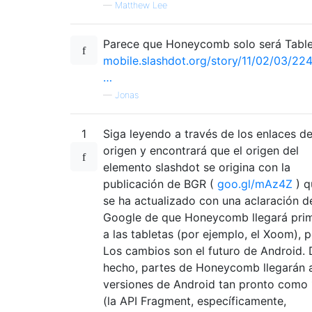
—
Matthew Lee
Parece que Honeycomb solo será Table
mobile.slashdot.org/story/11/02/03/22
…
—
Jonas
1
Siga leyendo a través de los enlaces d
origen y encontrará que el origen del
elemento slashdot se origina con la
publicación de BGR (
goo.gl/mAz4Z
) q
se ha actualizado con una aclaración d
Google de que Honeycomb llegará pri
a las tabletas (por ejemplo, el Xoom), 
Los cambios son el futuro de Android.
hecho, partes de Honeycomb llegarán a
versiones de Android tan pronto como 
(la API Fragment, específicamente,