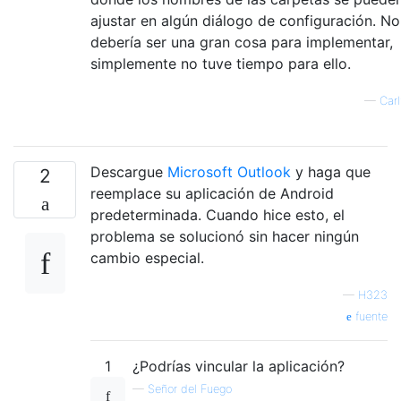
ajustar en algún diálogo de configuración. No
debería ser una gran cosa para implementar,
simplemente no tuve tiempo para ello.
—
Carl
Descargue
Microsoft Outlook
y haga que
2
reemplace su aplicación de Android
predeterminada. Cuando hice esto, el
problema se solucionó sin hacer ningún
cambio especial.
—
H323
fuente
1
¿Podrías vincular la aplicación?
—
Señor del Fuego