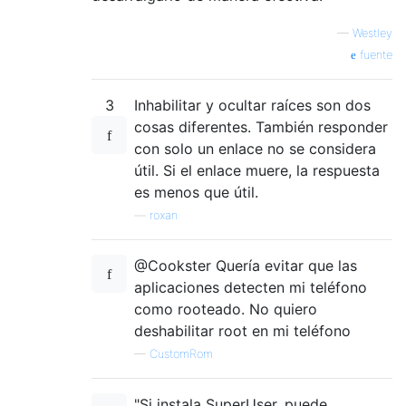
—
Westley
fuente
3
Inhabilitar y ocultar raíces son dos
cosas diferentes. También responder
con solo un enlace no se considera
útil. Si el enlace muere, la respuesta
es menos que útil.
—
roxan
@Cookster Quería evitar que las
aplicaciones detecten mi teléfono
como rooteado. No quiero
deshabilitar root en mi teléfono
—
CustomRom
"Si instala SuperUser, puede