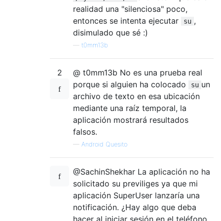
realidad una "silenciosa" poco,
entonces se intenta ejecutar
,
su
disimulado que sé :)
—
t0mm13b
2
@ t0mm13b No es una prueba real
porque si alguien ha colocado
un
su
archivo de texto en esa ubicación
mediante una raíz temporal, la
aplicación mostrará resultados
falsos.
—
Android Quesito
@SachinShekhar La aplicación no ha
solicitado su previliges ya que mi
aplicación SuperUser lanzaría una
notificación. ¿Hay algo que deba
hacer al iniciar sesión en el teléfono