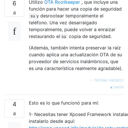
Utilizo
OTA Rootkeeper
, que incluye una
6
función para hacer una copia de seguridad
y desrootear temporalmente el
su
teléfono. Una vez desarraigado
temporalmente, puede volver a enraizar
restaurando el
copia de seguridad.
su
(Además, también intenta preservar la raíz
cuando aplica una actualización OTA de su
proveedor de servicios inalámbricos, que
es una característica realmente agradable).
—
Michael Hampton
fuente
Esto es lo que funcionó para mí:
4
1- Necesitas tener Xposed Framework instala
instalarlo desde aquí:
http://repo.xposed.info/module/de.robv.androi