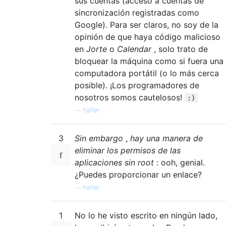
sus cuentas (acceso a cuentas de
sincronización registradas como
Google). Para ser claros, no soy de la
opinión de que haya código malicioso
en
Jorte
o
Calendar
, solo trato de
bloquear la máquina como si fuera una
computadora portátil (o lo más cerca
posible). ¡Los programadores de
nosotros somos cautelosos!
:)
—
halfer
3
Sin embargo
,
hay una manera de
eliminar los permisos de las
aplicaciones sin root
: ooh, genial.
¿Puedes proporcionar un enlace?
—
halfer
1
No lo he visto escrito en ningún lado,