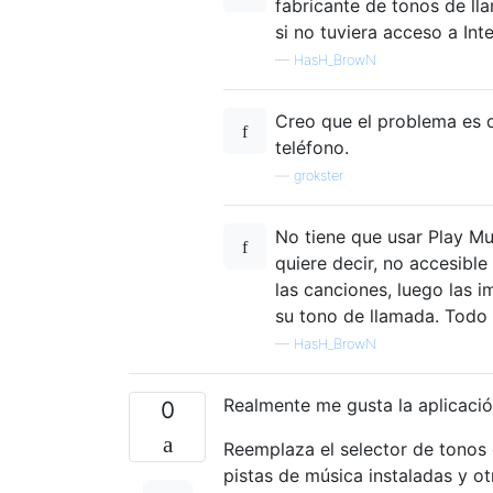
fabricante de tonos de ll
si no tuviera acceso a Int
—
HasH_BrowN
Creo que el problema es 
teléfono.
—
grokster
No tiene que usar Play Mu
quiere decir, no accesible
las canciones, luego las i
su tono de llamada. Todo 
—
HasH_BrowN
Realmente me gusta la aplicaci
0
Reemplaza el selector de tonos 
pistas de música instaladas y o