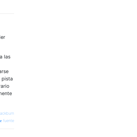
ier
a las
arse
 pista
rario
mente
lackburn
fuente