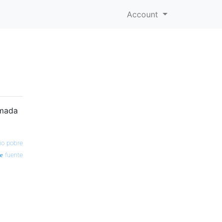
Account
amada
io pobre
fuente