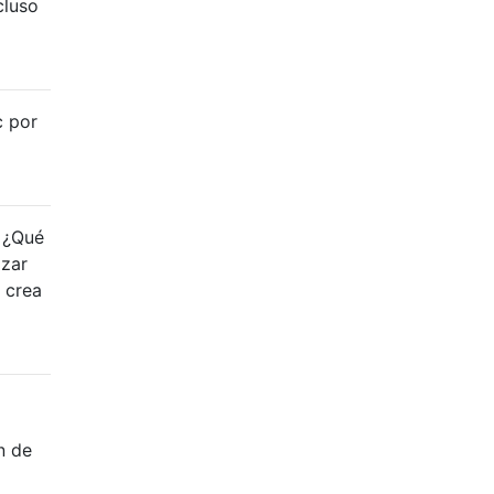
cluso
c por
. ¿Qué
izar
y crea
n de