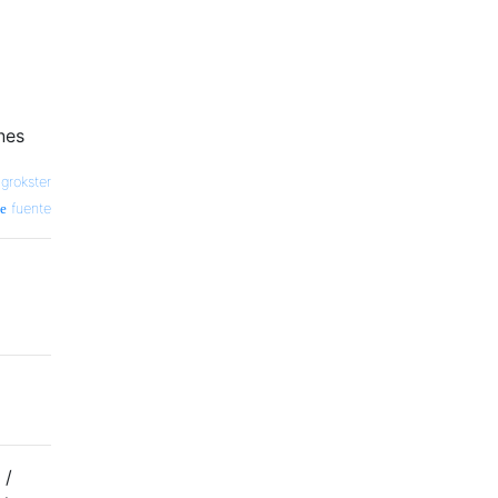
nes
—
grokster
fuente
 /