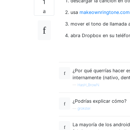
descargar la canción en ot
1
usa
makeownringtone.com
mover el tono de llamada
abra Dropbox en su teléfon
¿Por qué querrías hacer e
internamente (nativo, den
—
HasH_BrowN
¿Podrías explicar cómo?
—
grokster
La mayoría de los android