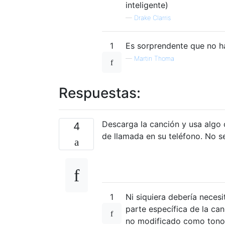
inteligente)
—
Drake Clarris
1
Es sorprendente que no h
—
Martin Thoma
Respuestas:
Descarga la canción y usa algo 
4
de llamada en su teléfono. No 
1
Ni siquiera debería neces
parte específica de la ca
no modificado como tono