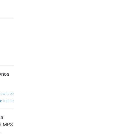
onos
ownJoe
fuente
na
un MP3
.