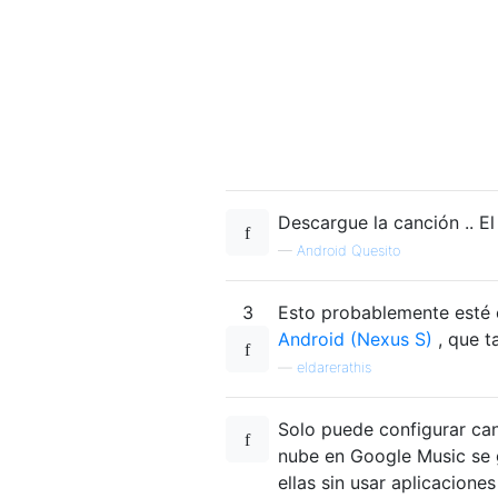
Descargue la canción .. El
—
Android Quesito
3
Esto probablemente esté 
Android (Nexus S)
, que t
—
eldarerathis
Solo puede configurar canc
nube en Google Music se 
ellas sin usar aplicaciones