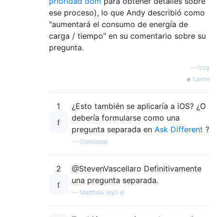
prioridad oom
para obtener detalles sobre
ese proceso), lo que Andy describió como
"aumentará el consumo de energía de
carga / tiempo" en su comentario sobre su
pregunta.
—
Izzy
fuente
1
¿Esto también se aplicaría a iOS? ¿O
debería formularse como una
pregunta separada en
Ask Different
?
—
Stevoisiak
2
@StevenVascellaro Definitivamente
una pregunta separada.
—
Matthew leyó el