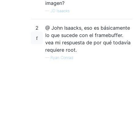
imagen?
—
JD Isaacks
2
@ John Isaacks, eso es básicamente
lo que sucede con el framebuffer.
vea mi respuesta de por qué todavía
requiere root.
—
Ryan Conrad