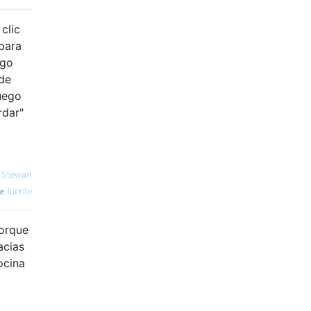
clic
para
ego
de
uego
rdar"
 Stewart
fuente
porque
acias
ocina