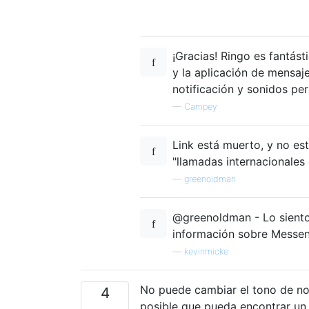
¡Gracias! Ringo es fantást
y la aplicación de mensaje
notificación y sonidos pe
—
Campey
Link está muerto, y no es
"llamadas internacionales 
—
greenoldman
@greenoldman - Lo siento,
información sobre Messeng
—
kevinmicke
No puede cambiar el tono de noti
4
posible que pueda encontrar un 