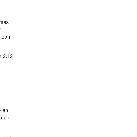
 más
e
a con
 2.1.2
o en
o en