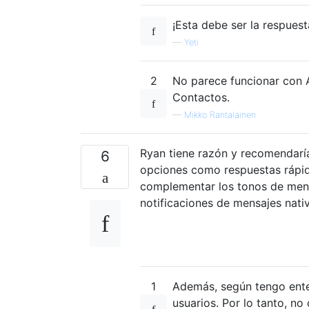
¡Esta debe ser la respuesta
—
Yeti
2
No parece funcionar con A
Contactos.
—
Mikko Rantalainen
Ryan tiene razón y recomendar
6
opciones como respuestas rápida
complementar los tonos de mens
notificaciones de mensajes nativ
1
Además, según tengo enten
usuarios. Por lo tanto, n