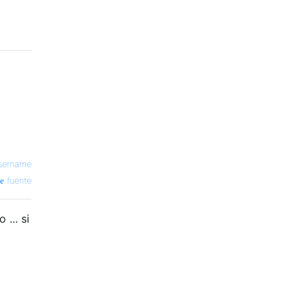
username
fuente
... si