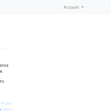
Account
ienza
e.
to.
o
 Wrigley
fuente