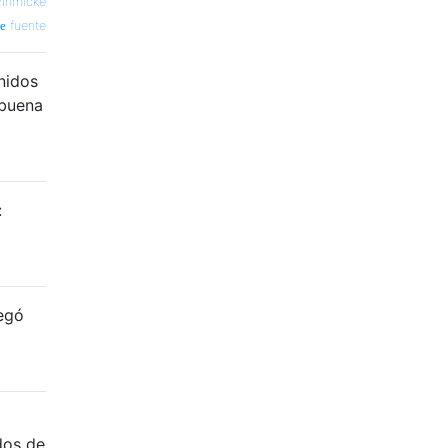
vinmicke
fuente
onidos
 buena
:
regó
dos de