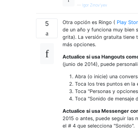
—
Igor Zinov'yev
Otra opción es Ringo (
Play Sto
5
de un año y funciona muy bien 
grita). La versión gratuita tien
más opciones.
Actualice si usa Hangouts como
(junio de 2014), puede personal
Abra (o inicie) una conver
Toca los tres puntos en la
Toca "Personas y opciones
Toca "Sonido de mensaje d
Actualice si usa Messenger com
2015 o antes, puede seguir las 
el # 4 que selecciona "Sonido".