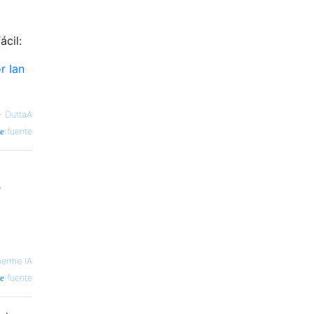
ácil:
r Ian
—
DuttaA
fuente
e
herme IA
fuente