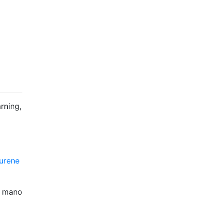
rning,
aurene
a mano