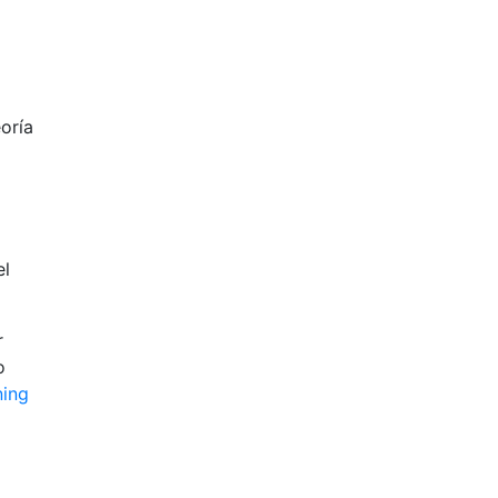
oría
el
r
o
ning