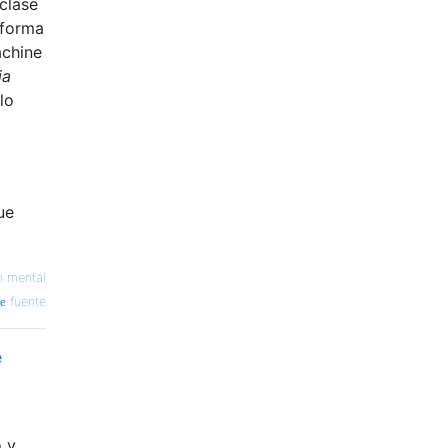
clase
 forma
achine
ia
lo
ue
n mental
fuente
e
o y