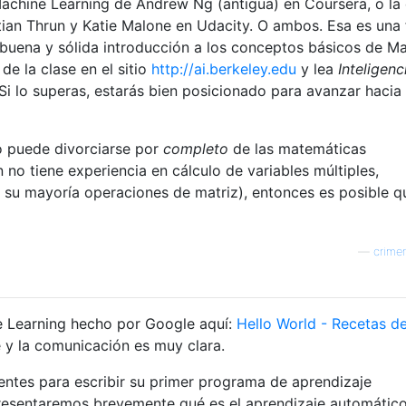
achine Learning de Andrew Ng (antigua) en Coursera, o la 
ian Thrun y Katie Malone en Udacity. O ambos. Esa es una
buena y sólida introducción a los conceptos básicos de M
de la clase en el sitio
http://ai.berkeley.edu
y lea
Inteligenc
Si lo superas, estarás bien posicionado para avanzar hacia 
o puede divorciarse por
completo
de las matemáticas
 no tiene experiencia en cálculo de variables múltiples,
en su mayoría operaciones de matriz), entonces es posible q
—
crime
ne Learning hecho por Google aquí:
Hello World - Recetas d
e y la comunicación es muy clara.
ientes para escribir su primer programa de aprendizaje
presentaremos brevemente qué es el aprendizaje automátic