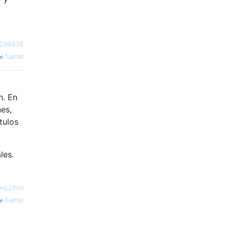
o298438
fuente
n. En
es,
tulos
les.
ero_Chris
fuente