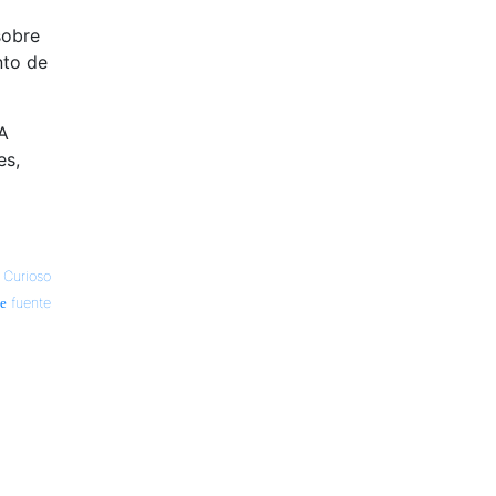
sobre
nto de
IA
es,
—
Curioso
fuente