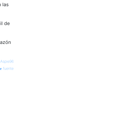
 las
il de
razón
—
Aspie96
fuente