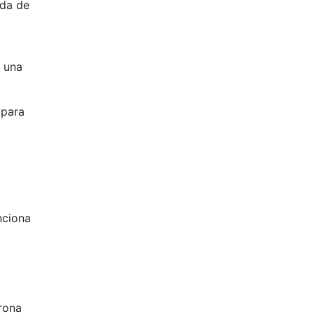
ada de
 una
 para
nciona
urona