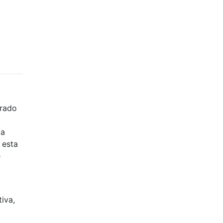
drado
la
 esta
e
iva,